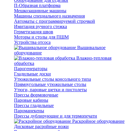
Оборудование для отделки
П-Образная платформа
Мешкозашивные машины
Машины специального назначения
Автоматы с программируемой строчкой
Имитация ручного стежка
Герметизация швов
Моторы и столы для ПШМ
Устройства отсоса
Вышивальное
оборудование
Влажно-тепловая
обработка
Парогенераторы
Гладильные доски
Утюжильные столы консольного типа
Прямоугольные утюжильные столы
Утюги, паровые щетки и пистолеты
Прессы формовочные
Паровые кабины
Прессы гладильные
Пароманекены
Прессы дублирующие и для термопечати
Раскройное оборудование
Дисковые расройные ножи