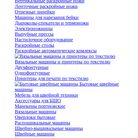
Вертикальные раскройные ножи
Ленточные раскройные ножи
Отрезные линейки
Машины для нарезания бейки
Дыроколы-спекатели и термоножи
Электроножницы
Вырубные прессы
Настилочное оборудование
Раскройные столы
Раскройные автоматические комлексы
Вязальные машины и принтеры по текстилю
Двухфонтурные
Однофонтурные
Принтеры для печати по текстилю
Бытовые швейные
машины
Мебель для швейной техники
Аксессуары для БШО
Манекены портновские
Вязальные машины
Оверлоки бытовые
Распошивальные машины
Швейно-вышивальные машины
Швейные машины