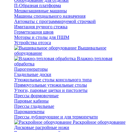
Оборудование для отделки
П-Образная платформа
Мешкозашивные машины
Машины специального назначения
Автоматы с программируемой строчкой
Имитация ручного стежка
Герметизация швов
Моторы и столы для ПШМ
Устройства отсоса
Вышивальное
оборудование
Влажно-тепловая
обработка
Парогенераторы
Гладильные доски
Утюжильные столы консольного типа
Прямоугольные утюжильные столы
Утюги, паровые щетки и пистолеты
Прессы формовочные
Паровые кабины
Прессы гладильные
Пароманекены
Прессы дублирующие и для термопечати
Раскройное оборудование
Дисковые расройные ножи