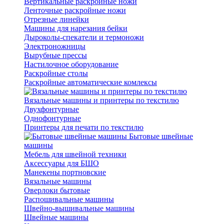
Вертикальные раскройные ножи
Ленточные раскройные ножи
Отрезные линейки
Машины для нарезания бейки
Дыроколы-спекатели и термоножи
Электроножницы
Вырубные прессы
Настилочное оборудование
Раскройные столы
Раскройные автоматические комлексы
Вязальные машины и принтеры по текстилю
Двухфонтурные
Однофонтурные
Принтеры для печати по текстилю
Бытовые швейные
машины
Мебель для швейной техники
Аксессуары для БШО
Манекены портновские
Вязальные машины
Оверлоки бытовые
Распошивальные машины
Швейно-вышивальные машины
Швейные машины